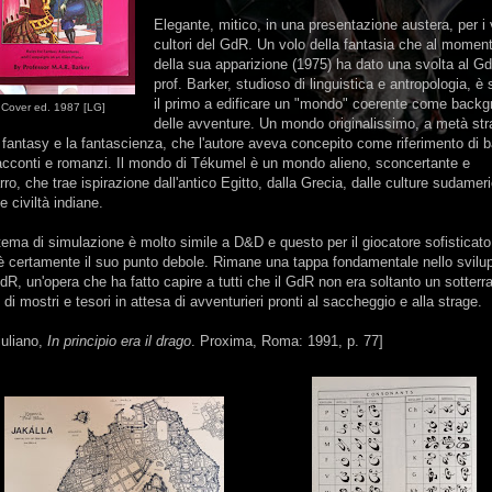
Elegante, mitico, in una presentazione austera, per i 
cultori del GdR. Un volo della fantasia che al momen
della sua apparizione (1975) ha dato una svolta al Gd
prof. Barker, studioso di linguistica e antropologia, è 
il primo a edificare un "mondo" coerente come backg
Cover ed. 1987 [LG]
delle avventure. Un mondo originalissimo, a metà st
a fantasy e la fantascienza, che l'autore aveva concepito come riferimento di 
acconti e romanzi. Il mondo di Tékumel è un mondo alieno, sconcertante e
rro, che trae ispirazione dall'antico Egitto, dalla Grecia, dalle culture sudamer
le civiltà indiane.
stema di simulazione è molto simile a D&D e questo per il giocatore sofisticato
è certamente il suo punto debole. Rimane una tappa fondamentale nello svilu
dR, un'opera che ha fatto capire a tutti che il GdR non era soltanto un sotterr
 di mostri e tesori in attesa di avventurieri pronti al saccheggio e alla strage.
iuliano,
In principio era il drago
. Proxima, Roma: 1991, p. 77]