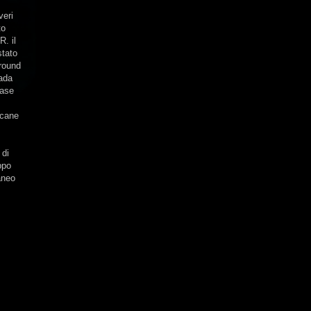
veri
to
R. il
stato
round
rada
base
icane
 di
ppo
aneo