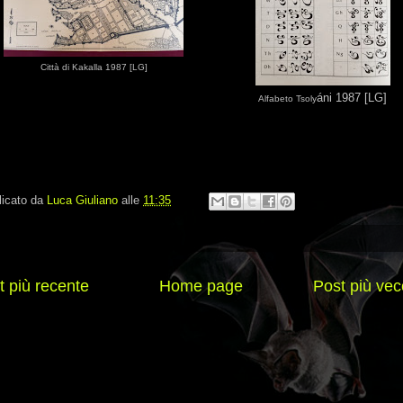
Città di Kakalla 1987 [LG]
áni 1987 [LG]
Alfabeto Tsoly
licato da
Luca Giuliano
alle
11:35
t più recente
Home page
Post più vec