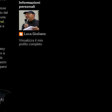
Informazioni
personali
resse
to dal
 una
el.
re e
Luca Giuliano
Visualizza il mio
profilo completo
tasy
to a
la
testo
parsi
SA)