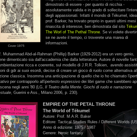
dimostrato di essere - per quanto di nicchia -
assolutamente valida e in grado di sollecitare l'inte
degli appassionati. Infatti il mondo di Tékumel, idea
prof. Barker, ha trovato proprio in questi ultimi mesi
rinascita di interesse, ben dimostrata dal sito
Tékum
The Worl of The Pethal Throne
. Se vi volete diverti
se ne avete il tempo, ci troverete una marea di
informazioni.
Cover 1975
of. Muhammad Abd-al-Rahman (Phillip) Barker (1929-2012) era un vero genio,
ne dimenticato sia dall'accademia che dalla letteratura. Autore di novelle fan
mbientazione ricca e coerente, sul modello di J.R.R. Tolkien, avendo assisti
oni di gdr ai suoi esordi, decise di creare un gioco di ruolo come alternativa al
zione classica. Insomma una anticipazione di quello che io ho chiamato l'
iper
ativo
per contrapporlo all'
ipertesto espressivo
dei libri game che sarebbero ap
 scena negli anni '80 (LG,
Il Teatro della Mente. Giochi di ruolo e narrazione
estuale
, Guerini e Ass., Milano:2006, p. 230).
EMPIRE OF THE PETAL THRONE
The World of Tékumel
Autore: Prof. M.A.R. Baker
Editore: Tactical Studies Rules / Different Worlds (U
Anno di edizione: 1975 / 1987
Genere: heroic fantasy