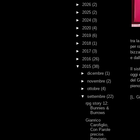
►
2026
(2)
►
2025
(2)
►
2024
(3)
►
2020
(4)
►
2019
(6)
tra l
►
2018
(1)
per r
►
2017
(3)
bizza
e dal
►
2016
(26)
▼
2015
(38)
Il si
►
dicembre
(1)
oggi 
del G
►
novembre
(2)
pieno
►
ottobre
(4)
▼
settembre
(22)
[L. G
rpg story 12:
Bunnies &
Burrows
Gianrico
Carofiglio,
Con Parole
precise.
Breviario...