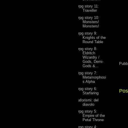
rpg story 11:
Traveller
rpg story 10:
Monsters!
Monsters!
rpg story 9:
Knights of the
Round Table
rpg story 8:
Eldritch
Wizardry /
Gods, Demi-
Pubb
Gods &...
rpg story 7:
Metamorphosi
s Alpha
rpg story 6:
Pos
Starfaring
aforismi: del
diavolo
rpg story 5:
Empire of the
Petal Throne
rpg story 4: