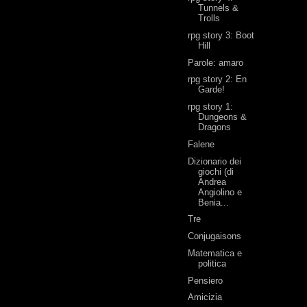
Tunnels &
Trolls
rpg story 3: Boot
Hill
Parole: amaro
rpg story 2: En
Garde!
rpg story 1:
Dungeons &
Dragons
Falene
Dizionario dei
giochi (di
Andrea
Angiolino e
Benia...
Tre
Conjugaisons
Matematica e
politica
Pensiero
Amicizia