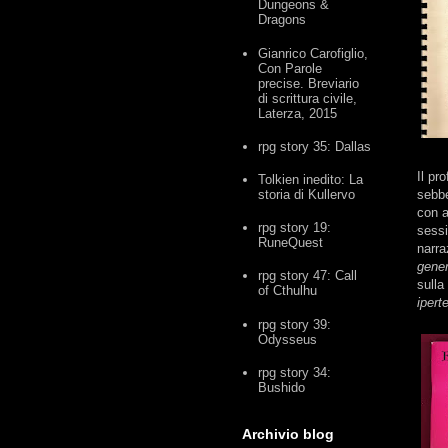
Dungeons &
Dragons
Gianrico Carofiglio,
Con Parole
precise. Breviario
di scrittura civile,
Laterza, 2015
rpg story 35: Dallas
Il pr
Tolkien inedito: La
sebbe
storia di Kullervo
con a
rpg story 19:
sessi
RuneQuest
narra
gener
rpg story 47: Call
sulla
of Cthulhu
ipert
rpg story 39:
Odysseus
rpg story 34:
Bushido
Archivio blog