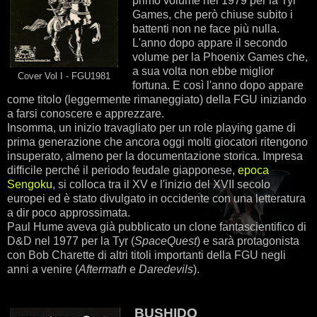
primo volume nel 1979 per la Tyr
Games, che però chiuse subito i
battenti non ne face più nulla.
L'anno dopo appare il secondo
volume per la Phoenix Games che,
a sua volta non ebbe miglior
Cover Vol I - FGU1981
fortuna. E così l'anno dopo appare
come titolo (leggermente rimaneggiato) della FGU iniziando
a farsi conoscere e apprezzare.
Insomma, un inizio travagliato per un role playing game di
prima generazione che ancora oggi molti giocatori ritengono
insuperato, almeno per la documentazione storica. Impresa
difficile perché il periodo feudale giapponese,
epoca
Sengoku
, si colloca tra il XV e l'inizio del XVII secolo
europei ed è stato divulgato in occidente con una letteratura
a dir poco approssimata.
Paul Hume aveva già pubblicato un clone fantascientifico di
D&D nel 1977 per la Tyr (
SpaceQuest
) e sarà protagonista
con Bob Charette di altri titoli importanti della FGU negli
anni a venire (
Aftermath
e
Daredevils
).
BUSHIDO