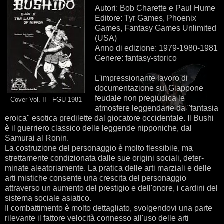
Autori: Bob Charette e Paul Hume
Editore: Tyr Games, Phoenix
Games, Fantasy Games Unlimited
(USA)
Anno di edizione: 1979-1980-1981
Genere: fantasy-storico
L'impressionante lavoro di
documentazione sul Giappone
feudale non pregiudica le
Cover Vol. II - FGU 1981
atmosfere leggendarie da "fantasia
eroica" esotica predilette dal giocatore occidentale. Il Bushi
è il guerriero classico delle leggende nipponiche, dal
Samurai al Ronin.
La costruzione del personaggio è molto flessibile, ma
strettamente condizionata dalle sue origini sociali, deter­
minate aleatoriamente. La pratica delle arti marziali e delle
arti mistiche consente una crescita del personaggio
attraverso un aumento del prestigio e dell'onore, i cardini del
sistema sociale asiatico.
Il combattimento è molto dettagliato, svolgendovi una parte
rilevante il fattore velocità connesso all'uso delle arti