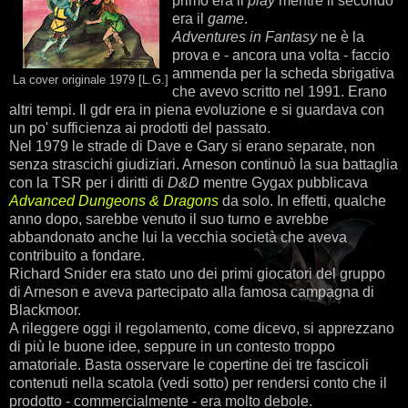
primo era il
play
mentre il secondo
era il
game
.
Adventures in Fantasy
ne è la
prova e - ancora una volta - faccio
ammenda per la scheda sbrigativa
La cover originale 1979 [L.G.]
che avevo scritto nel 1991. Erano
altri tempi. Il gdr era in piena evoluzione e si guardava con
un po' sufficienza ai prodotti del passato.
Nel 1979 le strade di Dave e Gary si erano separate, non
senza strascichi giudiziari. Arneson continuò la sua battaglia
con la TSR per i diritti di
D&D
mentre Gygax pubblicava
Advanced Dungeons & Dragons
da solo. In effetti, qualche
anno dopo, sarebbe venuto il suo turno e avrebbe
abbandonato anche lui la vecchia società che aveva
contribuito a fondare.
Richard Snider era stato uno dei primi giocatori del gruppo
di Arneson e aveva partecipato alla famosa campagna di
Blackmoor.
A rileggere oggi il regolamento, come dicevo, si apprezzano
di più le buone idee, seppure in un contesto troppo
amatoriale. Basta osservare le copertine dei tre fascicoli
contenuti nella scatola (vedi sotto) per rendersi conto che il
prodotto - commercialmente - era molto debole.