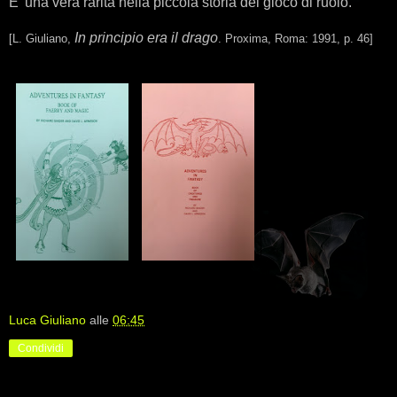
E' una vera rarità nella piccola storia del gioco di ruolo.
In principio era il drago
[L. Giuliano,
. Proxima, Roma: 1991, p. 46]
Luca Giuliano
alle
06:45
Condividi