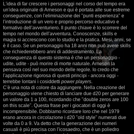
L'idea di far crescere i personaggi nel corso del tempo era
un'idea originale di Arneson e qui è portata alle sue estreme
conseguenze, con l'eliminazione dei "punti esperienza" e
l'introduzione di un vero e proprio percorso educativo e
formativo dell'avventuriero. Il punto chiave è lo scorrere del
tempo nel mondo dell'avventura. Conoscenze, skills e
magia si accrescono con lo studio e la pratica. Mesi, anni, se
è il caso. Se un personaggio ha 18 anni non può avere skills
che richiederebbero anni di addestramento. La
conseguenza di questo sistema è che un personaggio -
udite, udite - può morire di morte naturale. Arneson la
pensava così nel suo mondo delle regole. Io credo che
l'applicazione rigorosa di questi principi - ancora oggi -
terrebbe lontani i cosiddetti
power players
.
C'è una nota di colore da aggiungere. Nella creazione del
personaggio viene chiesto di lanciare due d20 per generare
un valore da 1 a 100, ricordando che "double zeros are 100
on this scale". Questa frase per i giocatori di oggi è
incomprensibile. Dobbiamo ricordare loro che nel 1979
erano ancora in circolazione i d20 "old style" numerati due
volte da 0 a 9. Va detto che la generazione dei numeri
casuali è più precisa con l'icosaedro, che è un poliedro