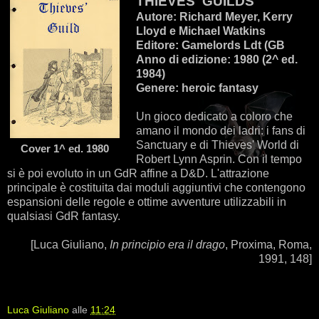
THIEVES' GUILDS
Autore: Richard Meyer, Kerry
Lloyd e Michael Watkins
Editore: Gamelords Ldt (GB
Anno di edizione: 1980 (2^ ed.
1984)
Genere: heroic fantasy
Un gioco dedicato a coloro che
amano il mondo dei ladri: i fans di
Sanctuary e di Thieves' World di
Cover 1^ ed. 1980
Robert Lynn As­prin. Con il tempo
si è poi evoluto in un GdR affine a D&D. L'attrazione
principale è costituita dai moduli aggiuntivi che contengono
espansioni delle regole e ottime avventure utilizzabili in
qualsiasi GdR fantasy.
[Luca Giuliano,
In principio era il drago
, Proxima, Roma,
1991, 148]
Luca Giuliano
alle
11:24