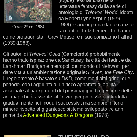
(
rogue
) reso famoso nella
letteratura fantasy dalla serie di
antologie di
Thieves' World
, ideata
da Robert Lynn Asprin (1979-
1989), e ancor prima dai romanzi e
Cover 2^ ed. 1984
racconti di Fritz Leiber, che hanno
come protagonista il Grey Mouser e il suo compagno Fafhrd
(1939-1983).
Gli autori di
Thieves' Guild
(Gamelords) probabilmente
hanno tratto ispirazione da Sanctuary, la città dei ladri, e da
Lankhmar, l'intrigante metropoli del mondo di Nehwon, per
dare vita a un'ambientazione originale:
Haven, the Free City
.
Il regolamento è basato su
D&D
, come molti altri gdr di quel
periodo, con l'aggiunta di un ricco apparato di abilità
associate al background del personaggio. La gestione delle
arti magiche è assente, all'inizio, per poi essere introdotta
gradualmente nei moduli successivi, ma sempre in tono
minore rispetto al gigantesco sistema sviluppato tre anni
prima da
Advanced Dungeons & Dragons
(1978).